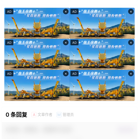
×
×
AD
AD
×
×
AD
AD
×
×
AD
AD
0 条回复
文章作者
管理员
A
M
欢迎您，新朋友，感谢参与互动！
确认修改