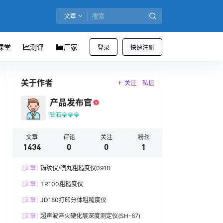
文章
课堂
测评
厂家
登录
快速注册
关于作者
关注
私信
产品发布官
钻石💎💎💎
文章
评论
关注
粉丝
1434
0
0
1
[文章]
锚纹仪/喷丸粗糙度仪0918
[文章]
TR100粗糙度仪
[文章]
JD180打印分体粗糙度仪
[文章]
超声波淬火硬化层深度测定仪(SH-67)