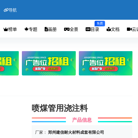
导航
免费
榜单
专题
画册
全景
目录
文档
云
喷煤管用浇注料
产品信息
厂家：
郑州建信耐火材料成套有限公司