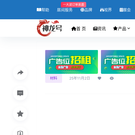
一大波订单来袭
帮助
居间服务
品牌
视界
展会
首 页
资讯
产品
材料
25年11月2日