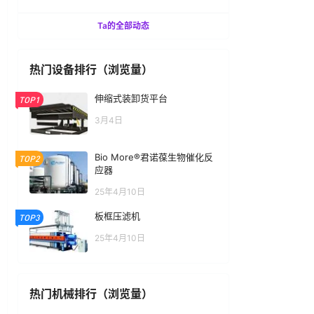
Ta的全部动态
热门设备排行（浏览量）
伸缩式装卸货平台
TOP1
3月4日
Bio More®君诺葆生物催化反
TOP2
应器
25年4月10日
板框压滤机
TOP3
25年4月10日
热门机械排行（浏览量）