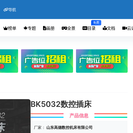
导航
免费
榜单
专题
画册
全景
目录
文档
云
BK5032数控插床
产品信息
厂家：
山东高德数控机床有限公司