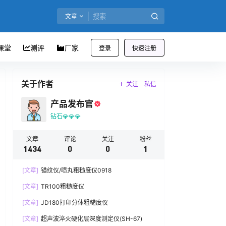
文章
课堂
测评
厂家
登录
快速注册
关于作者
关注
私信
产品发布官
钻石💎💎💎
文章
评论
关注
粉丝
1434
0
0
1
[文章]
锚纹仪/喷丸粗糙度仪0918
[文章]
TR100粗糙度仪
[文章]
JD180打印分体粗糙度仪
[文章]
超声波淬火硬化层深度测定仪(SH-67)