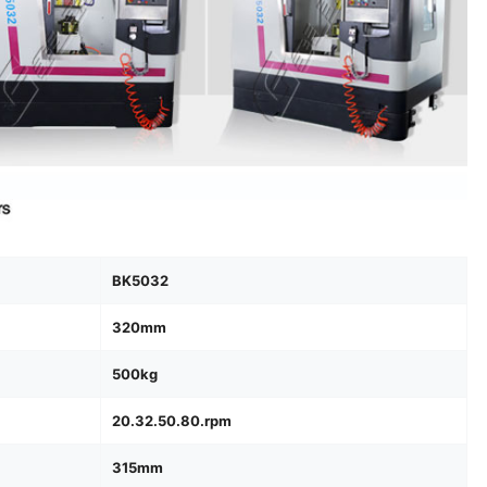
BK5032
320mm
500kg
20.32.50.80.rpm
315mm