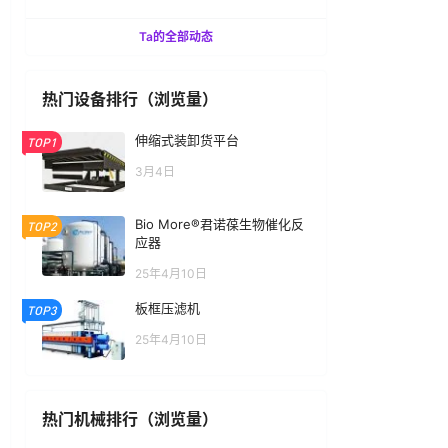
Ta的全部动态
热门设备排行（浏览量）
伸缩式装卸货平台
TOP1
3月4日
Bio More®君诺葆生物催化反
TOP2
应器
25年4月10日
板框压滤机
TOP3
25年4月10日
热门机械排行（浏览量）