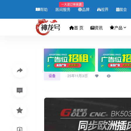
一大波订单来袭
帮助
居间服务
品牌
视界
展会
首 页
资讯
产品
设备
25年11月3日