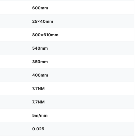
600mm
25×40mm
800×610mm
540mm
350mm
400mm
7.7NM
7.7NM
5m/min
0.025