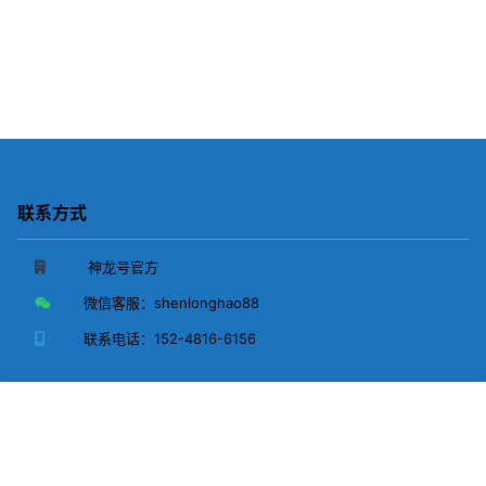
联系方式
神龙号官方
微信客服：
shenlonghao88
联系电话：
152-4816-6156
Copyright © 2026
神龙号-铸就工业领域经济快车道
首页
广告
会员
客服
搜索
我的
蒙ICP备2025030671号-1
蒙公网安备15040302150625号