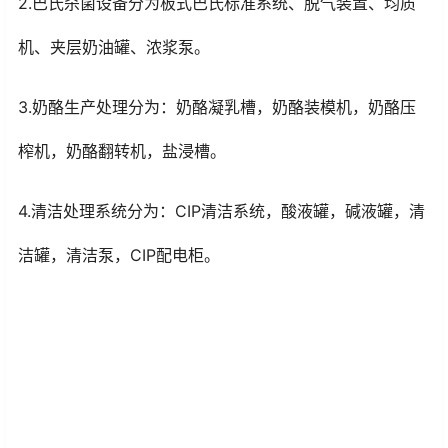
2.巴氏杀菌设备分为板式巴氏标准系统、脱气装置、均质
机、夹层奶油罐、浓浆泵。
3.奶酪生产处理分为：奶酪凝乳槽，奶酪装模机，奶酪压
榨机，奶酪翻转机，盐浸槽。
4.清洁处理系统分为：CIP清洁系统，酸液罐，碱液罐，清
洁罐，清洁泵，CIP配电柜。