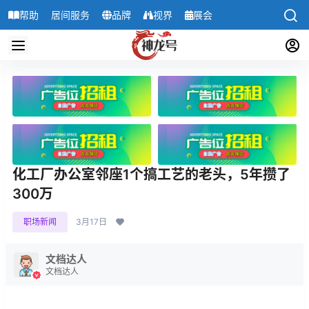
帮助
居间服务
品牌
视界
展会
导航
化工厂办公室邻座1个搞工艺的老头，5年攒了
300万
职场新闻
3月17日
文档达人
文档达人