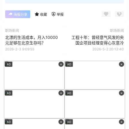
海报分享
收藏
举报
职场新闻
职场新闻
北漂的生活成本，月入10000
工程十年：曾经意气风发的央
元足够在北京生存吗？
国企项目经理变得心灰意冷
2026-2-3 9:09:55
2026-5-2 20:13:40
×
×
AD
AD
×
×
AD
AD
×
×
AD
AD