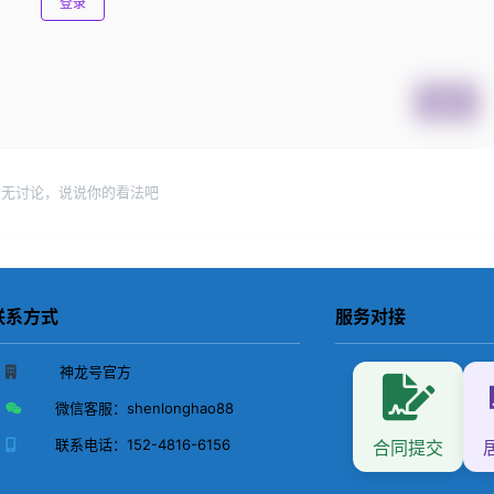
登录
提交
暂无讨论，说说你的看法吧
联系方式
服务对接
神龙号官方
微信客服：
shenlonghao88
联系电话：
152-4816-6156
合同提交