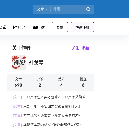
文章
课堂
测评
厂家
登录
快速注册
关于作者
关注
私信
神龙号
文章
评论
关注
粉丝
690
2
4
6
[文章]
工业产品怎么买才划算？工业产品采购省
钱还赚钱
[文章]
人到中年，不要因为金钱而受制于人！
[文章]
方向比努力更重要（莫要闷头向前冲）
[文章]
华锦阿美动力站5台锅炉全部点火成功