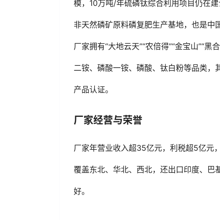
模，10万吨/年硫磷钛综合利用项目仍在
非天然磷矿原料磷复肥生产基地，也是中
厂家拥有“大地云天”“农倍得”“金宝山”“
二铵、磷酸一铵、磷酸、钛白粉等品类，
产品认证。
厂家经营与荣誉
厂家年营业收入超‌35亿元‌，利税超5亿
覆盖东北、华北、西北，还出口印度、巴
好。