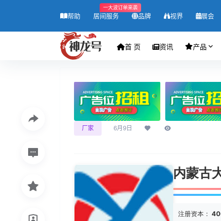
一大波订单来袭
帮助
居间服务
品牌
视界
展会
首 页
资讯
产品
厂家
6月9日
内蒙古
注册资本：
40