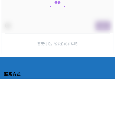
登录
提交
暂无讨论，说说你的看法吧
联系方式
神龙号官方
首页
广告
会员
客服
搜索
我的
微信客服：
shenlonghao88
联系电话：
152-4816-6156