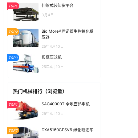
伸缩式装卸货平台
TOP1
3月4日
Bio More®君诺葆生物催化反
TOP2
应器
25年4月10日
板框压滤机
TOP3
25年4月10日
热门机械排行（浏览量）
SAC40000T 全地面起重机
TOP1
25年4月10日
DXA5160GPSV6 绿化喷洒车
TOP2