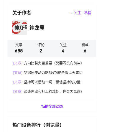
关于作者
关注
私信
神龙号
文章
评论
关注
粉丝
688
2
4
6
[文章]
方向比努力更重要（莫要闷头向前冲）
[文章]
华锦阿美动力站5台锅炉全部点火成功
[文章]
坚持可以感动一切！相信坚持的力量
[文章]
谈谈创业和打工的难处，你会怎么选？
Ta的全部动态
热门设备排行（浏览量）