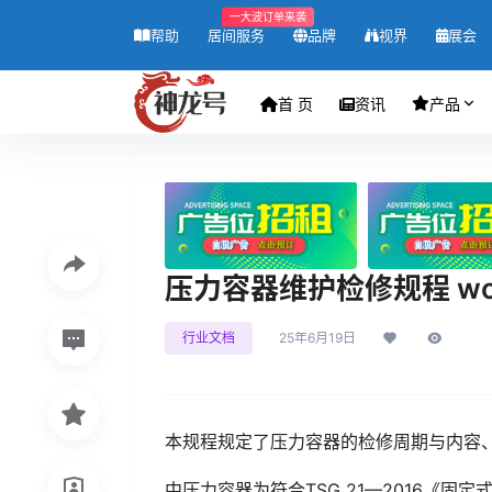
一大波订单来袭
帮助
居间服务
品牌
视界
展会
首 页
资讯
产品
压力容器维护检修规程 wo
行业文档
25年6月19日
本规程规定了压力容器的检修周期与内容
中压力容器为符合TSG 21—2016《固