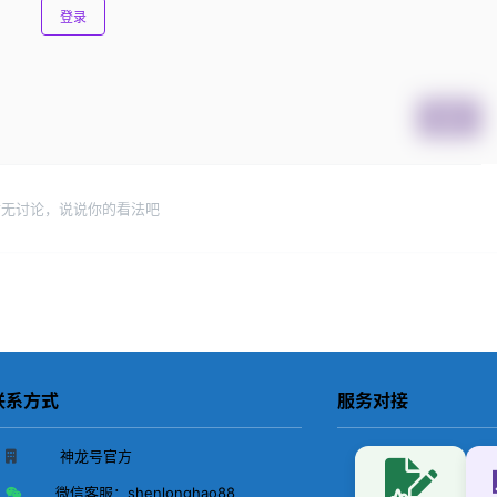
登录
提交
暂无讨论，说说你的看法吧
联系方式
服务对接
神龙号官方
微信客服：
shenlonghao88