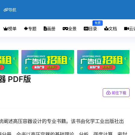
导航
免费
榜单
专题
画册
全景
目录
文档
云
 PDF版
前往下载
系统阐述高压容器设计的专业书籍。该书由化学工业出版社出
要分册。全书以高压容器的基础理论、分析、强度计算、密封