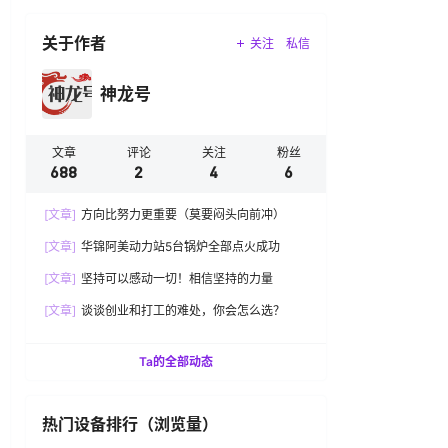
关于作者
关注
私信
神龙号
文章
评论
关注
粉丝
688
2
4
6
[文章]
方向比努力更重要（莫要闷头向前冲）
[文章]
华锦阿美动力站5台锅炉全部点火成功
[文章]
坚持可以感动一切！相信坚持的力量
[文章]
谈谈创业和打工的难处，你会怎么选？
Ta的全部动态
热门设备排行（浏览量）