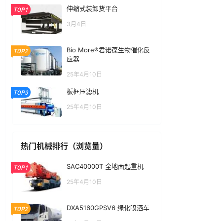
伸缩式装卸货平台
TOP1
3月4日
Bio More®君诺葆生物催化反
TOP2
应器
25年4月10日
板框压滤机
TOP3
25年4月10日
热门机械排行（浏览量）
SAC40000T 全地面起重机
TOP1
25年4月10日
DXA5160GPSV6 绿化喷洒车
TOP2