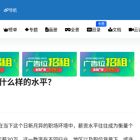
导航
免费
榜单
专题
画册
全景
目录
文档
云
个什么样的水平？
？在当下这个日新月异的职场环境中，薪资水平往往成为衡量个
年薪30万，这一数字在不同行业、地区以及职位背景下，或许