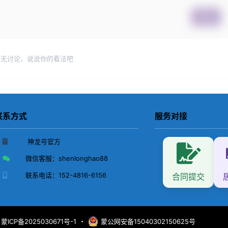
提交
暂无讨论，说说你的看法吧
联系方式
服务对接
神龙号官方
微信客服：
shenlonghao88
联系电话：
152-4816-6156
合同提交
蒙ICP备2025030671号-1
・
蒙公网安备15040302150625号