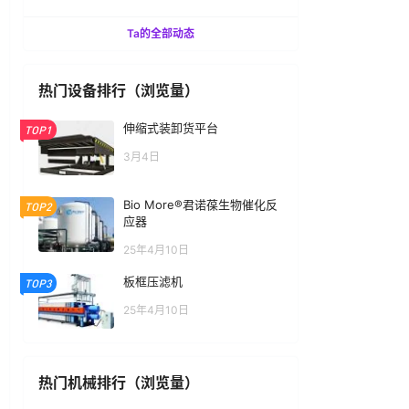
Ta的全部动态
热门设备排行（浏览量）
伸缩式装卸货平台
TOP1
3月4日
Bio More®君诺葆生物催化反
TOP2
应器
25年4月10日
板框压滤机
TOP3
25年4月10日
热门机械排行（浏览量）