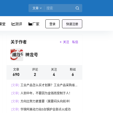
文章
课堂
测评
厂家
登录
快速注册
关于作者
关注
私信
神龙号
文章
评论
关注
粉丝
690
2
4
6
[文章]
工业产品怎么买才划算？工业产品采购省
钱还赚钱
[文章]
人到中年，不要因为金钱而受制于人！
[文章]
方向比努力更重要（莫要闷头向前冲）
[文章]
华锦阿美动力站5台锅炉全部点火成功