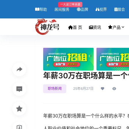
一大波订单来袭
帮助
居间服务
品牌
视界
展会
首 页
资讯
产品
年薪30万在职场算是一
职场新闻
25年6月27日
年薪30万在职场算是一个什么样的水平
人职业价值和社会地位的一个重要标尺。