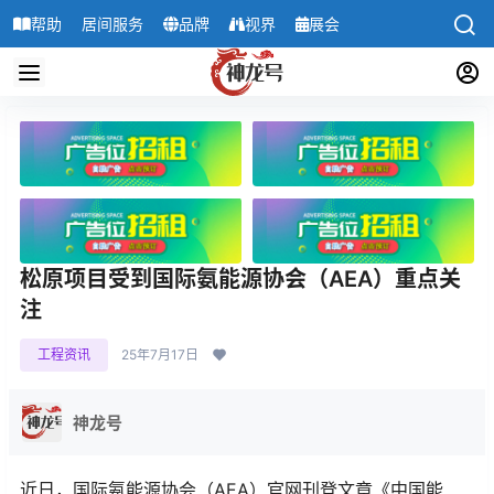
帮助
居间服务
品牌
视界
展会
导航
松原项目受到国际氨能源协会（AEA）重点关
注
工程资讯
25年7月17日
神龙号
近日，国际氨能源协会（AEA）官网刊登文章《中国能