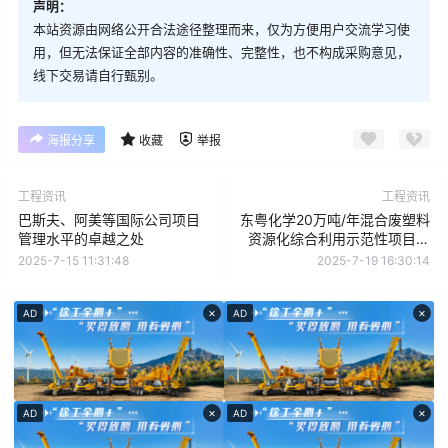
声明：
本站资源由网络公开合法途径整理而来，仅为方便用户交流学习使
用，但无法保证全部内容的准确性、完整性，也不构成采购意见，
线下交易请自行甄别。
海报分享
收藏
举报
工程资讯
工程资讯
巴斯夫、阿美等国际公司项目
东粤化学20万吨/年混合废塑料
管理水平的卓越之处
资源化综合利用示范性项目试
生产成功
2025-7-15 11:31:48
2025-7-19 16:30:14
×
×
AD
AD
×
×
AD
AD