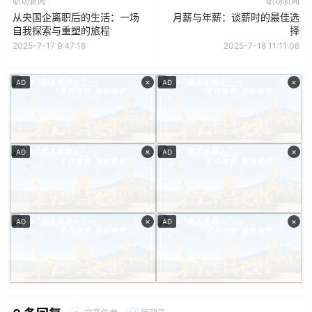
职场新闻
职场新闻
从央国企离职后的生活：一场
月薪与年薪：谈薪时的最佳选
自我探索与重塑的旅程
择
2025-7-17 9:47:18
2025-7-18 11:11:06
×
×
AD
AD
×
×
AD
AD
×
×
AD
AD