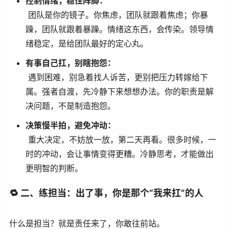
控制情绪，稳住阵脚：
团队是你的镜子。你焦虑，团队就跟着焦虑；你暴
躁，团队就跟着暴躁。情绪这东西，会传染。领导情
绪稳定，是给团队最好的定心丸。
有事自己扛，别瞎抱怨：
遇到困难，别急着找人诉苦，更别把压力转嫁给下
属。强者自渡，先冷静下来想想办法。你的职责是解
决问题，不是制造抱怨。
决策慢半拍，避免冲动：
重大决定，不妨放一放，第二天再看。很多时候，一
时的冲动，会让事情变得更糟。冷静思考，才能做出
更明智的判断。
🔁
二、练担当：出了事，你是那个“我来扛”的人
什么是担当？就是责任来了，你敢往前站。