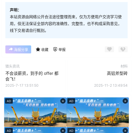
声明：
本站资源由网络公开合法途径整理而来，仅为方便用户交流学习使
用，但无法保证全部内容的准确性、完整性，也不构成采购意见，
线下交易请自行甄别。
海报分享
收藏
举报
猎头资讯
材料
不会谈薪资，到手的 offer 都
高铝斧型砖
会飞！
2025-7-17 13:51:50
2025-11-2 13:49:54
×
×
AD
AD
×
×
AD
AD