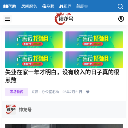
帮助
居间服务
品牌
视界
展会
导航
失业在家一年才明白，没有收入的日子真的很
煎熬
职场新闻
来源：办公室老杨
25年7月21日
神龙号