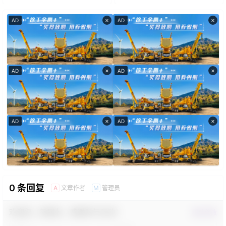
×
×
AD
AD
×
×
AD
AD
×
×
AD
AD
0 条回复
文章作者
管理员
A
M
欢迎您，新朋友，感谢参与互动！
确认修改