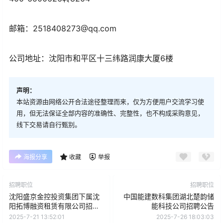
邮箱：2518408273@qq.com
公司地址：沈阳市和平区十三纬路润康大厦6楼
声明：
本站资源由网络公开合法途径整理而来，仅为方便用户交流学习使
用，但无法保证全部内容的准确性、完整性，也不构成采购意见，
线下交易请自行甄别。
海报分享
收藏
举报
招聘职位
招聘职位
沈阳盛京金控投资集团下属沈
中国能建数科集团湖北楚韵储
阳拓博融资租赁有限公司招聘
能科技公司招聘公告
公告
2025-7-21 13:52:01
2025-7-26 18:03:03