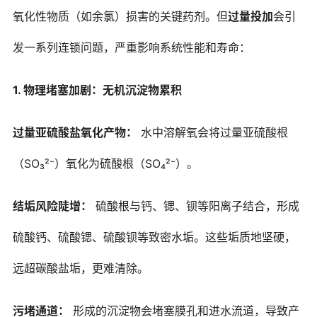
氧化性物质（如余氯）损害的关键药剂。但
过量投加
会引
发一系列连锁问题，严重影响系统性能和寿命：
1. 物理堵塞加剧：无机沉淀物累积
过量亚硫酸盐氧化产物：
水中溶解氧会将过量亚硫酸根
（SO₃²⁻）氧化为硫酸根（SO₄²⁻）。
结垢风险陡增：
硫酸根与钙、锶、钡等阳离子结合，形成
硫酸钙、硫酸锶、硫酸钡等致密水垢。这些垢质地坚硬，
远超碳酸盐垢，更难清除。
污堵通道：
形成的沉淀物会堵塞膜孔和进水流道，导致产