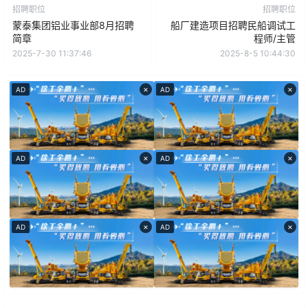
招聘职位
招聘职位
蒙泰集团铝业事业部8月招聘
船厂建造项目招聘民船调试工
简章
程师/主管
2025-7-30 11:37:46
2025-8-5 10:44:30
×
×
AD
AD
×
×
AD
AD
×
×
AD
AD