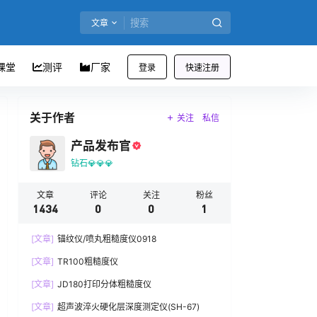
文章
课堂
测评
厂家
登录
快速注册
关于作者
关注
私信
产品发布官
钻石💎💎💎
文章
评论
关注
粉丝
1434
0
0
1
[文章]
锚纹仪/喷丸粗糙度仪0918
[文章]
TR100粗糙度仪
[文章]
JD180打印分体粗糙度仪
[文章]
超声波淬火硬化层深度测定仪(SH-67)