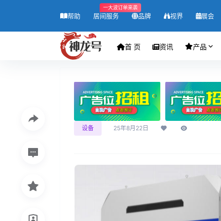
一大波订单来袭
帮助
居间服务
品牌
视界
展会
首 页
资讯
产品
设备
25年8月22日