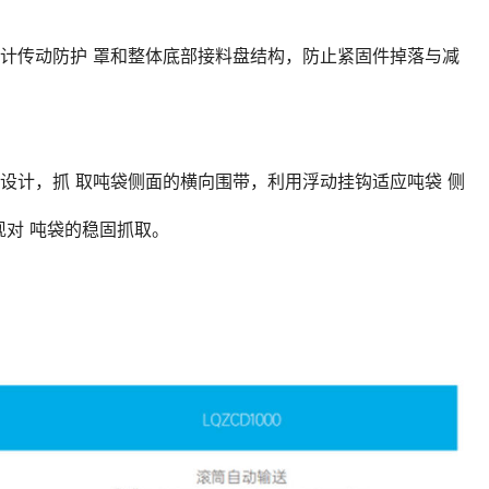
计传动防护 罩和整体底部接料盘结构，防止紧固件掉落与减
设计，抓 取吨袋侧面的横向围带，利用浮动挂钩适应吨袋 侧
对 吨袋的稳固抓取。