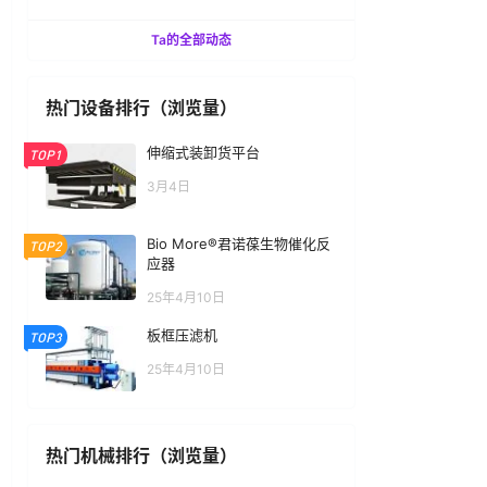
Ta的全部动态
热门设备排行（浏览量）
伸缩式装卸货平台
TOP1
3月4日
Bio More®君诺葆生物催化反
TOP2
应器
25年4月10日
板框压滤机
TOP3
25年4月10日
热门机械排行（浏览量）