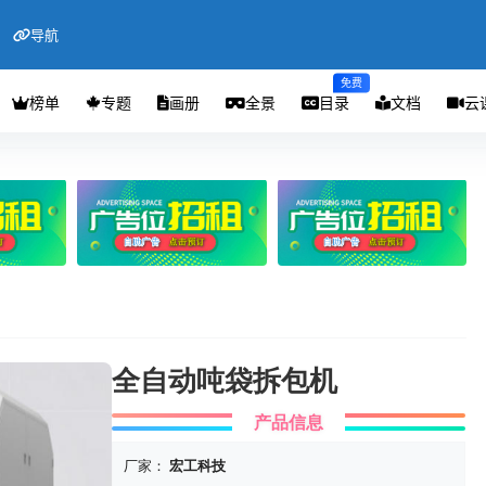
导航
免费
榜单
专题
画册
全景
目录
文档
云
全自动吨袋拆包机
产品信息
厂家：
宏工科技