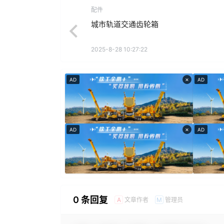
配件
城市轨道交通齿轮箱
2025-8-28 10:27:22
×
AD
AD
×
AD
AD
0 条回复
文章作者
管理员
A
M