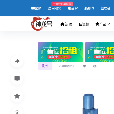
一大波订单来袭
帮助
居间服务
品牌
视界
展会
首 页
资讯
产品
配件
25年8月28日