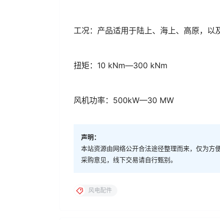
工况：产品适用于陆上、海上、高原，以
扭矩：10 kNm—300 kNm
风机功率：500kW—30 MW
声明：
本站资源由网络公开合法途径整理而来，仅为方
采购意见，线下交易请自行甄别。
风电配件