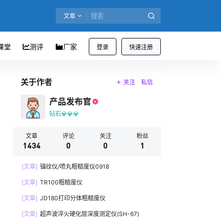
文章
课堂
测评
厂家
登录
快速注册
关于作者
关注
私信
产品发布官
钻石💎💎💎
文章
评论
关注
粉丝
1434
0
0
1
[文章]
锚纹仪/喷丸粗糙度仪0918
[文章]
TR100粗糙度仪
[文章]
JD180打印分体粗糙度仪
[文章]
超声波淬火硬化层深度测定仪(SH-67)