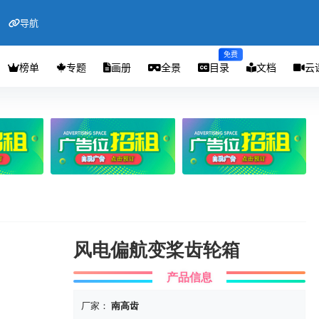
导航
免费
榜单
专题
画册
全景
目录
文档
云
风电偏航变桨齿轮箱
产品信息
厂家：
南高齿