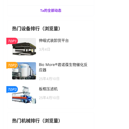
Ta的全部动态
热门设备排行（浏览量）
伸缩式装卸货平台
TOP1
3月4日
Bio More®君诺葆生物催化反
TOP2
应器
25年4月10日
板框压滤机
TOP3
25年4月10日
热门机械排行（浏览量）