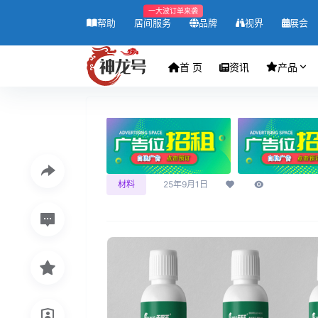
一大波订单来袭
帮助
居间服务
品牌
视界
展会
首 页
资讯
产品
材料
25年9月1日