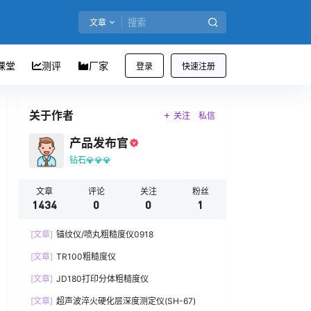
文章
课堂
测评
厂家
登录
快速注册
关于作者
关注
私信
产品发布官
钻石💎💎💎
文章
评论
关注
粉丝
1434
0
0
1
[文章]
锚纹仪/喷丸粗糙度仪0918
[文章]
TR100粗糙度仪
[文章]
JD180打印分体粗糙度仪
[文章]
超声波淬火硬化层深度测定仪(SH-67)