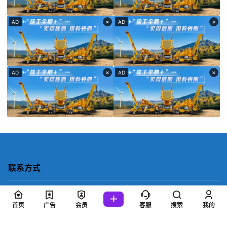
×
×
AD
AD
×
×
AD
AD
联系方式
神龙号官方
首页
广告
会员
客服
搜索
我的
微信客服：
shenlonghao88
联系电话：
152-4816-6156