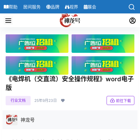
帮助
居间服务
品牌
视界
展会
导航
《电焊机（交直流）安全操作规程》word电子
版
行业文档
25年9月23日
前往下载
神龙号