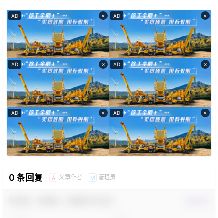
×
×
AD
AD
×
×
AD
AD
×
×
AD
AD
0 条回复
文章作者
管理员
A
M
欢迎您，新朋友，感谢参与互动！
确认修改