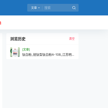
文章
站
浏览历史
清空
[文章]
钛白粉_锐钛型钛白粉A-108_江苏明圣
钛化工科技有限公司