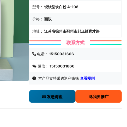
型号：
锐钛型钛白粉 A-108
价格：
面议
地址：
江苏省徐州市邳州市邹庄镇育才路
联系方式
电话：
15150031666
微信：
15150031666
本产品支持采购返利赚钱
查看规则
🚀我要推广
📧 发送询盘