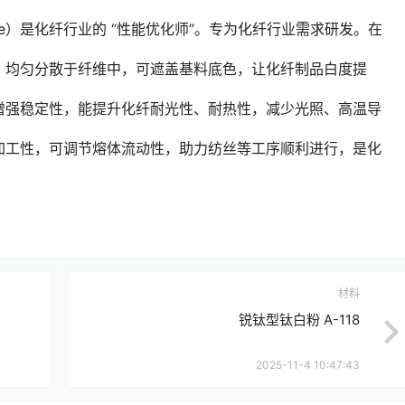
Dioxide）是化纤行业的 “性能优化师”。专为化纤行业需求研发。在
，均匀分散于纤维中，可遮盖基料底色，让化纤制品白度提
增强稳定性，能提升化纤耐光性、耐热性，减少光照、高温导
加工性，可调节熔体流动性，助力纺丝等工序顺利进行，是化
材料
锐钛型钛白粉 A-118
2025-11-4 10:47:43