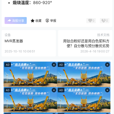
煅烧温度：
860-920°
0
0
海报分享
收藏
举报
设备
技术文档
MVR蒸发器
用钛白粉好还是用白色浆料方
便？自分散与预分散优劣势
2025-10-10 10:06:51
2026-4-16 19:00:27
×
×
AD
AD
×
×
AD
AD