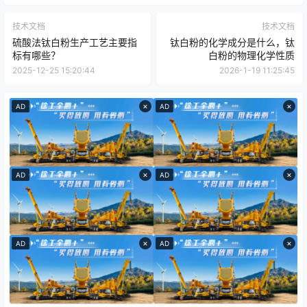
技术文档
技术文档
硫酸法钛白粉生产工艺主要指
钛白粉的化学成分是什么，钛
标有哪些？
白粉的物理化学性质
2025-12-25 15:20:44
2026-1-19 11:25:45
×
×
AD
AD
×
×
AD
AD
×
×
AD
AD