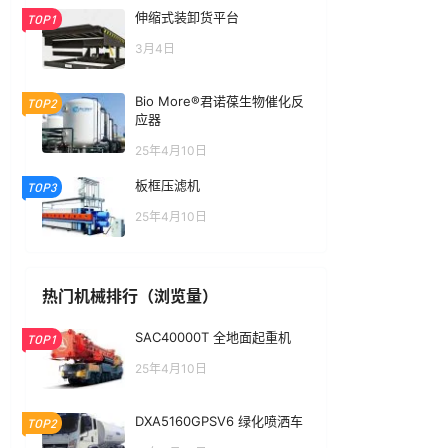
伸缩式装卸货平台
TOP1
3月4日
Bio More®君诺葆生物催化反
TOP2
应器
25年4月10日
板框压滤机
TOP3
25年4月10日
热门机械排行（浏览量）
SAC40000T 全地面起重机
TOP1
25年4月10日
DXA5160GPSV6 绿化喷洒车
TOP2