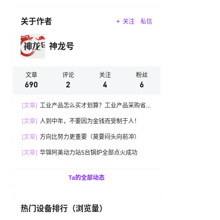
关于作者
关注
私信
神龙号
文章
评论
关注
粉丝
690
2
4
6
[文章]
工业产品怎么买才划算？工业产品采购省
钱还赚钱
[文章]
人到中年，不要因为金钱而受制于人！
[文章]
方向比努力更重要（莫要闷头向前冲）
[文章]
华锦阿美动力站5台锅炉全部点火成功
Ta的全部动态
热门设备排行（浏览量）