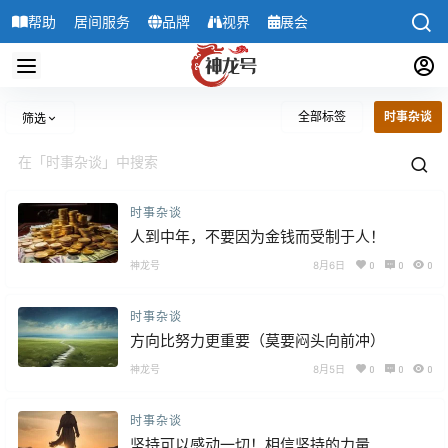
帮助
居间服务
品牌
视界
展会
导航
全部标签
时事杂谈
筛选
时事杂谈
人到中年，不要因为金钱而受制于人！
神龙号
8月6日
0
0
0
时事杂谈
方向比努力更重要（莫要闷头向前冲）
神龙号
8月5日
0
0
0
时事杂谈
坚持可以感动一切！相信坚持的力量