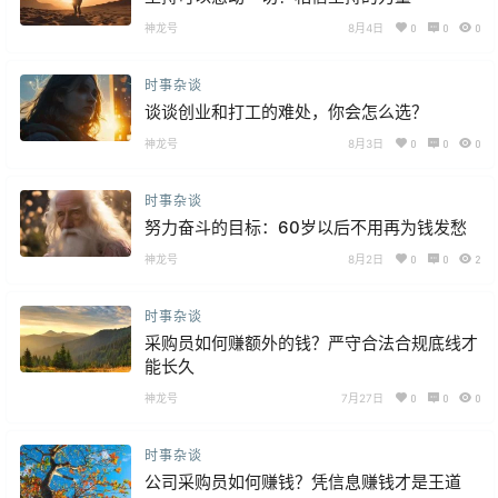
神龙号
8月4日
0
0
0
时事杂谈
谈谈创业和打工的难处，你会怎么选？
神龙号
8月3日
0
0
0
时事杂谈
努力奋斗的目标：60岁以后不用再为钱发愁
神龙号
8月2日
0
0
2
时事杂谈
采购员如何赚额外的钱？严守‌合法合规底线才
能长久
神龙号
7月27日
0
0
0
时事杂谈
公司采购员如何赚钱？凭信息赚钱才是王道