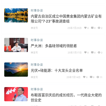
时事杂谈
内蒙古自治区成立中国黄金集团内蒙古矿业有
限公司“7·23”事故调查组
神龙号
25年7月25日
0
0
2
时事杂谈
严大洲：多晶硅领域的领航者
神龙号
25年7月17日
0
0
3
时事杂谈
光伏+硅能源：十大龙头企业名单
神龙号
25年7月14日
0
0
11
时事杂谈
布鞋首富宗庆后的成长经历，一代商业大佬的
创业史