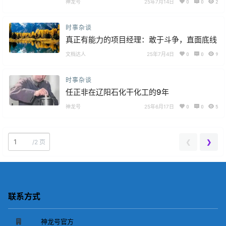
神龙号
25年7月14日
0
0
2
时事杂谈
真正有能力的项目经理：敢于斗争，直面底线
文档达人
25年7月4日
0
0
9
时事杂谈
任正非在辽阳石化干化工的9年
神龙号
25年6月17日
0
0
5
❮
❯
/
2 页
联系方式
神龙号官方