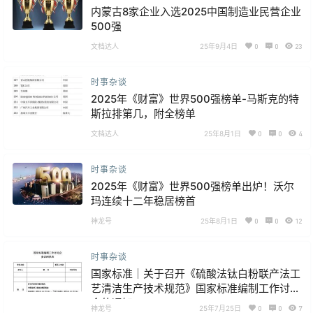
内蒙古8家企业入选2025中国制造业民营企业
500强
文档达人
25年9月4日
0
0
23
时事杂谈
2025年《财富》世界500强榜单-马斯克的特
斯拉排第几，附全榜单
文档达人
25年8月1日
0
0
4
时事杂谈
2025年《财富》世界500强榜单出炉！沃尔
玛连续十二年稳居榜首
神龙号
25年8月1日
0
0
12
时事杂谈
国家标准｜关于召开《硫酸法钛白粉联产法工
艺清洁生产技术规范》国家标准编制工作讨论
会的通知
神龙号
25年7月25日
0
0
7