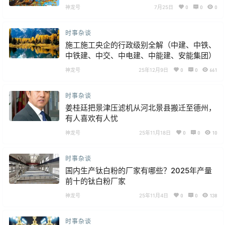
神龙号
7月25日
0
0
0
时事杂谈
施工施工央企的行政级别全解（中建、中铁、
中铁建、中交、中电建、中能建、安能集团）
神龙号
25年12月9日
0
0
661
时事杂谈
姜桂廷把景津压滤机从河北景县搬迁至德州，
有人喜欢有人忧
神龙号
25年11月18日
0
0
10
时事杂谈
国内生产钛白粉的厂家有哪些？2025年产量
前十的钛白粉厂家
神龙号
25年11月4日
0
0
138
时事杂谈