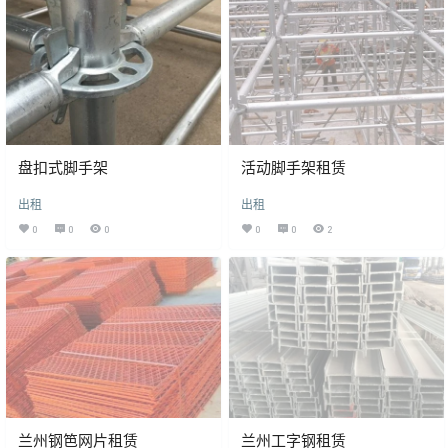
盘扣式脚手架
活动脚手架租赁
出租
出租
0
0
0
0
0
2
兰州钢笆网片租赁
兰州工字钢租赁