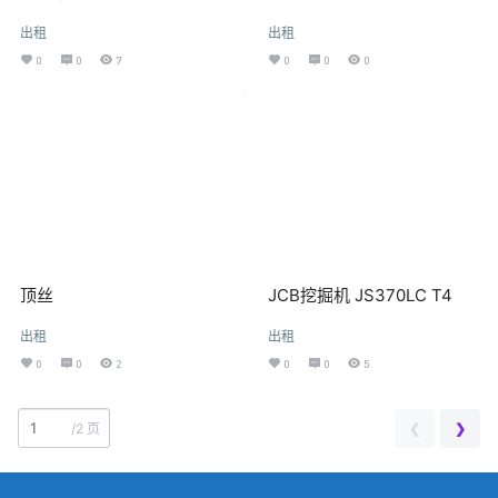
出租
出租
0
0
7
0
0
0
顶丝
JCB挖掘机 JS370LC T4
出租
出租
0
0
2
0
0
5
❮
❯
/
2 页