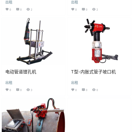
出租
出租
0
0
2
0
0
2
电动管道镗孔机
T型-内胀式管子坡口机
出租
出租
0
0
3
0
0
0