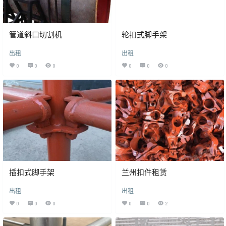
管道斜口切割机
轮扣式脚手架
出租
出租
0
0
0
0
0
0
插扣式脚手架
兰州扣件租赁
出租
出租
0
0
0
0
0
2