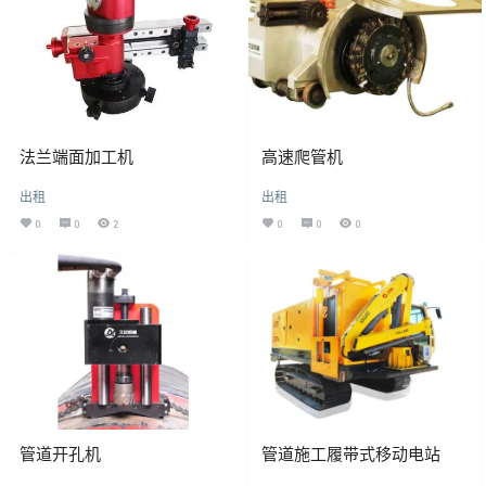
法兰端面加工机
高速爬管机
出租
出租
0
0
2
0
0
0
管道开孔机
管道施工履带式移动电站