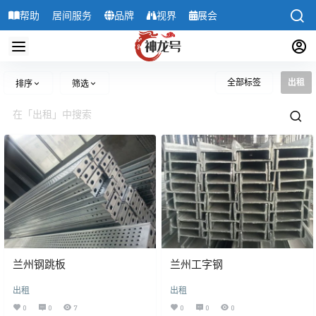
帮助
居间服务
品牌
视界
展会
导航
全部标签
出租
排序
筛选
兰州钢跳板
兰州工字钢
出租
出租
0
0
7
0
0
0