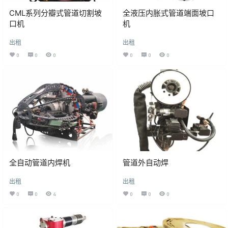
CML系列分瓣式管道切割坡
全液压内胀式管道端面坡口
口机
机
出租
出租
0
0
0
0
0
0
全自动管道内焊机
管道外自动焊
出租
出租
0
0
4
0
0
0