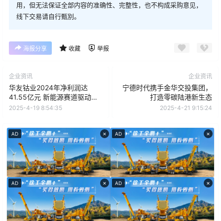
用，但无法保证全部内容的准确性、完整性，也不构成采购意见，
线下交易请自行甄别。
海报分享
收藏
举报
企业资讯
企业资讯
华友钴业2024年净利润达
宁德时代携手金华交投集团，
41.55亿元 新能源赛道驱动业
打造零碳陆港新生态
绩稳健增长
2025-4-19 8:54:35
2025-4-21 9:15:24
×
×
AD
AD
×
×
AD
AD