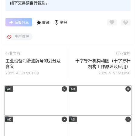
线下交易请自行甄别。
海报分享
收藏
举报
生产维护
行业文档
行业文档
工业设备润滑油牌号的划分及
十字导杆机构动图（十字导杆
含义
机构工作原理及应用）
2025-4-30 9:01:09
2025-5-5 15:31:50
×
×
AD
AD
×
×
AD
AD