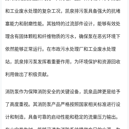
和工业废水处理的复杂工况，凯泉排污泵具备强大的抗堵
塞能力和耐磨性能。其独特的过流部件设计，能够有效处
理含有固体颗粒和纤维物质的污水，确保泵在恶劣环境下
依然能够正常运行。在市政污水处理厂和工业废水处理
站，凯泉排污泵发挥着重要作用，为环境保护和资源回收
利用做出了积极贡献。
消防泵作为保障消防安全的关键设备，凯泉品牌更是给予
了高度重视。其消防泵产品严格按照国家相关标准进行设
计和制造，具备可靠的启动性能和稳定的流量压力输出。