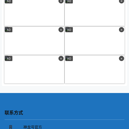
×
×
AD
AD
×
×
AD
AD
×
×
AD
AD
联系方式
神龙号官方