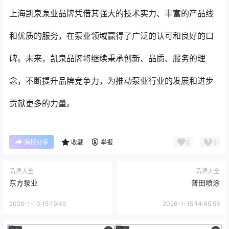
上海凯泉泵业品牌凭借其强大的技术实力、丰富的产品线
和优质的服务，在泵业领域赢得了广泛的认可和良好的口
碑。未来，凯泉品牌将继续秉承创新、品质、服务的理
念，不断提升品牌竞争力，为推动泵业行业的发展和进步
贡献更多的力量。
0
0
海报分享
收藏
举报
品牌大全
品牌大全
东方泵业
普田喷涂
2026-1-10 15:19:40
2026-1-15 14:45:56