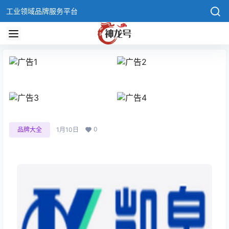
工业领域品牌服务平台
0
品牌大全
1月10日