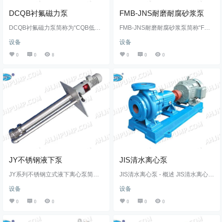
DCQB衬氟磁力泵
FMB-JNS耐磨耐腐砂浆泵
DCQB衬氟磁力泵简称为“CQB低转
FMB-JNS耐磨耐腐砂浆泵简称“FMB
速磁力泵”，结构与CQB氟塑料磁力
-JNS砂浆泵”，过流部件采用钢衬目
设备
设备
泵相同，除了采用磁力耦合传动，
前国内新一代耐腐耐磨合金制造。
不存在动密封点，防止了一般轴传
该泵集优异的耐磨性、耐冲击性、
0
0
8
0
0
0
动式离心泵轴封外跑、冒、滴、漏
耐腐蚀性和耐高温性等突出的优点
的现象以外，还拥有高寿命，低噪
于一身,设计有JNS/碳化硅半集装式
音，运行时间长，维护成本低，可
径向静机封密封结构，能适应各种
靠性更高等优异特性。 DCQB衬氟
工况。 FMB-JNS耐磨耐腐砂浆泵特
磁力泵过流部件采用氟塑料及高纯
别适合输送酸、碱性清液或料浆;冶
度工业陶瓷制成，具有优异的耐腐
炼行业各种腐蚀性矿浆;各种有机
性及密封性，因此本产品被广泛适
酸，强氧化剂，环保行业各类污水
用于化工、铝箔、制酸、涂装、医
等，应用范围十分广泛。 安徽江南
药、造纸、电镀、电解、酸洗…
有限公…
JY不锈钢液下泵
JIS清水离心泵
JY系列不锈钢立式液下离心泵简称
JIS清水离心泵 - 概述 JIS清水离心泵
“JY不锈钢液下泵”。该泵与输送介质
结构为单级单吸悬臂式(轴向吸入)离
设备
设备
接触的过流部件材料根据工况需求
心泵，又称清水离心泵，是全国联
可选用304.316.316L等材料制造。
合设计的节能泵，根据国际标准ISO
0
0
0
0
0
0
JY不锈钢液下泵水力模型设计先
2858所规定的性能和尺寸设计，其
进，效率高，因水力部件位于液
技术标准达到国际先进水平，它是
下，省去了灌泵和密封泄漏的烦
我国推广的节能泵类产品之一。本