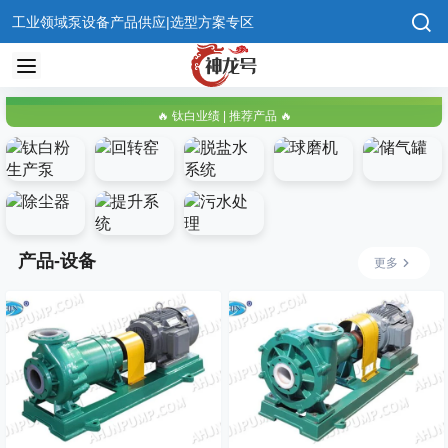
工业领域泵设备产品供应|选型方案专区
钛白粉生
回转窑
脱盐水系
球磨机
储气罐
产泵
统
除尘器
提升系统
污水处理
产品-设备
更多