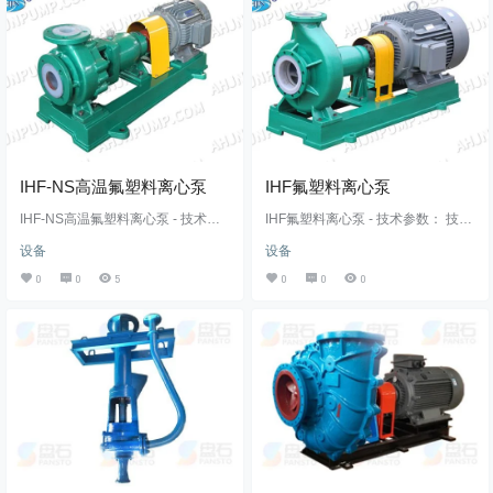
恼，泵运行时的轴向力和径向力分
泵结构简洁，性能可靠，体积小，
别由滚动轴承和滑动轴承承担，运
重量轻，抗汽蚀性能好，电耗低，
行平稳、嗓音低、环保节能，液下
使用维修方便。 JIS清水泵优点有：
深度1-5米。 JY不锈钢液下泵适用于
全系列水力模型先进，整体结构布
输送不含固体颗粒、磨料的腐蚀性
局合理，用户选择范围宽，检修方
液体。 序号 …
便;效率…
IHF-NS高温氟塑料离心泵
IHF氟塑料离心泵
IHF-NS高温氟塑料离心泵 - 技术参
IHF氟塑料离心泵 - 技术参数： 技术
数 技术参数 材质: F46/HT200 口径:
参数 材质: F46/HT200 口径: 20mm-
设备
设备
20mm-300mm 压力: 16bar 流量: 3.
300mm 压力: 16bar 流量: 3.6m³/h-1
6m³/h-1150m³/h 扬程: 5m-80m 温
150m³/h 扬程: 5m-80m 温度: -20°C
0
0
5
0
0
0
度: -20°C-200°C 功率: 0.55kw-200
-200°C 功率: 0.55kw-200kw IHF氟
kw IHF-NS高温氟塑料离心泵 - 概述
塑料离心泵 - 概述 IHF氟塑料离心泵
IHF-NS系列高温氟塑料泵简称“IHF-
简称为“IHF离心泵”是单级、单吸、
NS氟塑料泵”为单级单吸悬臂式离心
悬臂式离心泵，泵体采用金属外壳
泵，泵体采用金属外壳内…
内衬聚全氟乙丙烯(F46)，泵盖…