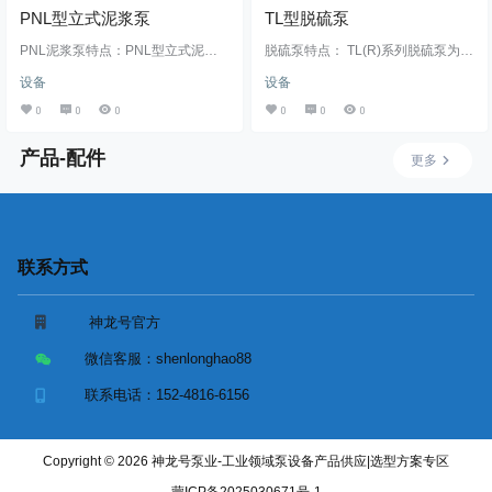
PNL型立式泥浆泵
TL型脱硫泵
PNL泥浆泵特点：PNL型立式泥浆
脱硫泵特点： TL(R)系列脱硫泵为单
泵我厂现在生产有：2PNL、3PN
级单吸卧式离心泵，主要为湿法FG
设备
设备
L、等型号，具有使用寿命长，结构
D装置中吸收塔循环泵使用，具有流
简单、运行可靠等特点。主要用来
量范围宽、高效节能、结构简单、
0
0
0
0
0
0
输送含有固体颗粒的轻磨蚀浆体、
维修方便等优点。该系列泵配有结
污水，可浸入池内或坑内工作，不
构紧凑的X型托架，可大大节约占地
产品-配件
需要任何轴封或轴封水。 PNL泥浆
空间。同时，我厂针对脱硫系统用
更多
泵优点：过流部分承磨件采用了耐
泵特点开发了多种新型材料。能满
磨铸铁，使用寿命长；叶轮和护板
足电厂各种不同工况使用。 脱硫泵
的间隙可以及时调整，保持高效率
结构：胶泵结构中：叶轮，吸入
工作。 型号 配带功率P（KW） 流
盖，前护板为专用耐磨材质，前护
量Q(m³/h) 扬程H(m) 转速n(r/min…
套，后护套，后护板的材质为天然
橡胶，具有天然的良好的耐磨…
联系方式
神龙号官方
微信客服：
shenlonghao88
联系电话：
152-4816-6156
Copyright © 2026
神龙号泵业-工业领域泵设备产品供应|选型方案专区