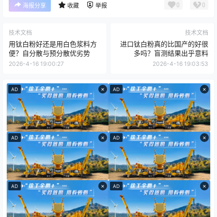
0
0
海报分享
收藏
举报
技术文档
技术文档
用钛白粉好还是用白色浆料方
进口钛白粉真的比国产的好很
便？自分散与预分散优劣势
多吗？盲测结果出乎意料
2026-4-16 19:00:27
2026-4-16 19:03:53
×
×
AD
AD
×
×
AD
AD
×
×
AD
AD