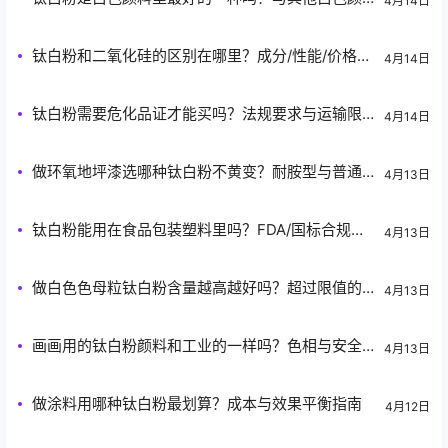
4月14日
料大PK
钛白粉和二氧化硅的区别在哪里？成分/性能/价格全
4月14日
面对比
钛白粉需要危化品证才能买吗？法规要求与运输限
4月14日
制
做环氧地坪漆选哪种钛白粉不黄变？耐胺型与普通
4月13日
型对比
钛白粉能用在食品包装塑料里吗？FDA/国标合规性
4月13日
说明
做白色色母粒钛白粉含量越高越好吗？超过限值的
4月13日
加工问题
画画用的钛白粉颜料和工业的一样吗？色相与安全
4月13日
性差异
做涂料用哪种钛白粉最划算？成本与效果平衡指南
4月12日