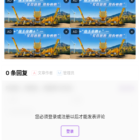
×
×
AD
AD
×
×
AD
AD
0 条回复
文章作者
管理员
A
M
欢迎您，新朋友，感谢参与互动！
确认修改
您必须登录或注册以后才能发表评论
登录