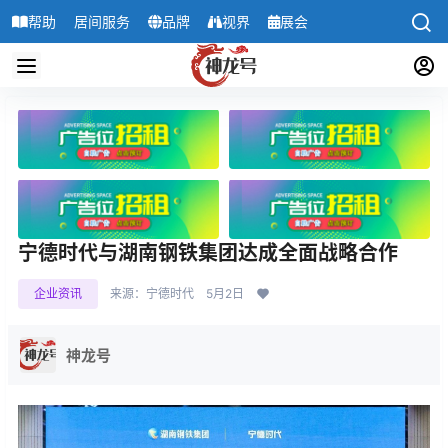
帮助
居间服务
品牌
视界
展会
导航
宁德时代与湖南钢铁集团达成全面战略合作
企业资讯
来源：宁德时代
5月2日
神龙号