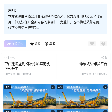
声明：
本站资源由网络公开合法途径整理而来，仅为方便用户交流学习使
用，但无法保证全部内容的准确性、完整性，也不构成采购意见，
线下交易请自行甄别。
海报分享
收藏
举报
企业资讯
设备
营口建发盛海铜冶炼炉窑砌筑
伸缩式装卸货平台
正式开工
2026-3-16 9:03:51
2026-3-4 11:05:47
×
×
AD
AD