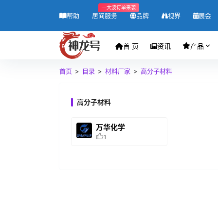
一大波订单来袭
帮助
居间服务
品牌
视界
展会
首 页
资讯
产品
首页
>
目录
>
材料厂家
>
高分子材料
高分子材料
万华化学
1