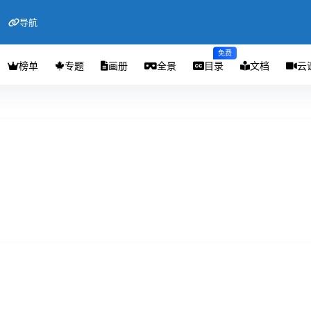
导航
免费
榜单
专题
画册
全景
目录
文档
云